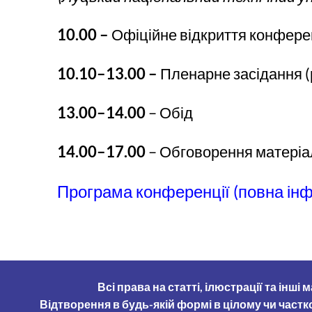
10.
00
–
Офіційне відкриття конфере
10.
10
–13.
00
–
Пленарне засідання (
13.
00
–14.
00
– Обід
1
4.
00
–17.
00
– Обговорення матеріал
Програма конференції (повна ін
Всі права на статті, ілюстрації та ін
Відтворення в будь-якій формі в цілому чи част