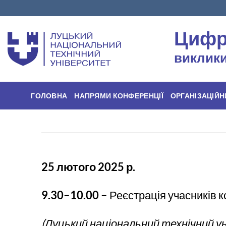
Skip
to
Цифр
content
виклики 
ГОЛОВНА
НАПРЯМИ КОНФЕРЕНЦІЇ
ОРГАНІЗАЦІЙН
25
лютого
202
5
р.
9.
30
–10.
00
–
Реєстрація учасників 
(Луцький національний технічний уні