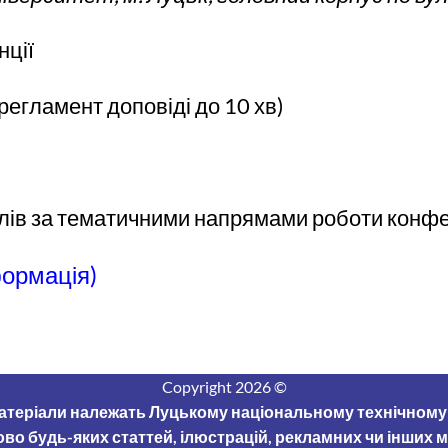
нції
регламент доповіді до 10 хв)
ів за тематичними напрямами роботи конфере
формація)
Copyright 2026 ©
ші матеріали належать Луцькому національному технічном
ково будь-яких статтей, ілюстрацій, рекламних чи інших